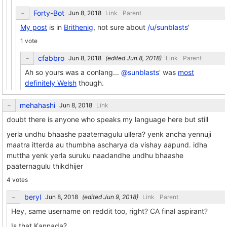
Forty-Bot
Link
Parent
My post
is in
Brithenig
, not sure about
/u/sunblasts
'
1 vote
cfabbro
(edited
)
Link
Parent
Ah so yours was a conlang...
@sunblasts
' was
most
definitely Welsh
though.
mehahashi
Link
doubt there is anyone who speaks my language here but still
yerla undhu bhaashe paaternagulu ullera? yenk ancha yennuji
maatra itterda au thumbha ascharya da vishay aapund. idha
muttha yenk yerla suruku naadandhe undhu bhaashe
paaternagulu thikdhijer
4 votes
beryl
(edited
)
Link
Parent
Hey, same username on reddit too, right? CA final aspirant?
Is that Kannada?