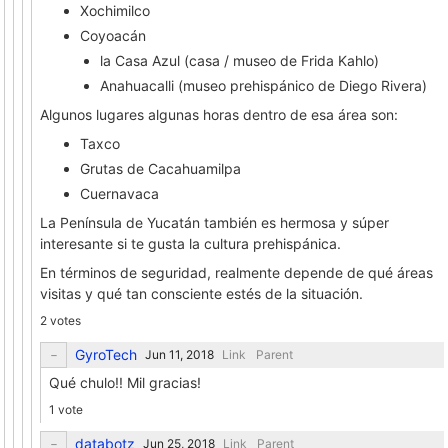
Xochimilco
Coyoacán
la Casa Azul (casa / museo de Frida Kahlo)
Anahuacalli (museo prehispánico de Diego Rivera)
Algunos lugares algunas horas dentro de esa área son:
Taxco
Grutas de Cacahuamilpa
Cuernavaca
La Península de Yucatán también es hermosa y súper
interesante si te gusta la cultura prehispánica.
En términos de seguridad, realmente depende de qué áreas
visitas y qué tan consciente estés de la situación.
2 votes
GyroTech
Link
Parent
Qué chulo!! Mil gracias!
1 vote
databotz
Link
Parent