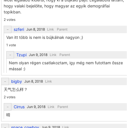
hogy valaki bejelölte, hogy magyar az egyik demográfiai
topikban.
2 votes
szferi
Link
Parent
Van itt több is nem is bújkálnak nagyon ;)
1 vote
Tzupi
Link
Parent
Nem olyan régen csatlakoztam, igy még nem futottam őssze
mással :)
bigby
Link
天气怎么样？
2 votes
Cirrus
Link
Parent
晴
space_cowboy
Link