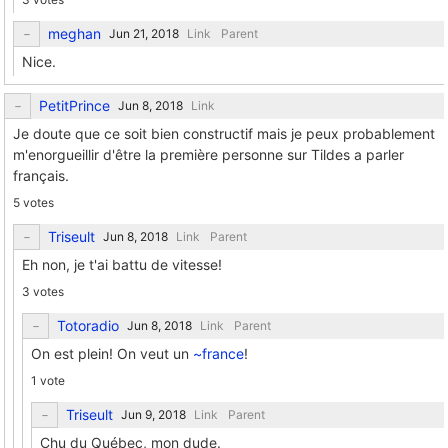
meghan
Link
Parent
Nice.
PetitPrince
Link
Je doute que ce soit bien constructif mais je peux probablement
m'enorgueillir d'être la première personne sur Tildes a parler
français.
5 votes
Triseult
Link
Parent
Eh non, je t'ai battu de vitesse!
3 votes
Totoradio
Link
Parent
On est plein! On veut un
~france
!
1 vote
Triseult
Link
Parent
Chu du Québec, mon dude.