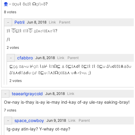
👽
- ⎅⍜⟒⌇ ⏁⊑⟟⌇ ☊⍜⎍⋏⏁?
8 votes
Petril
Link
Parent
⟟⌇ ⏁⊑⟟⌇ ⟊⎍⌇⏁ ⍙⟟⋏☌⎅⟟⋏☌⌇?
/⌇
2 votes
cfabbro
Link
Parent
⊑⍜⍙ ⎅⏃⍀⟒ ⊬⍜⎍ ⌇⏃⊬ ⌇⎍☊⊑ ⏃ ⏁⊑⟟⋏☌! ⏁⊑⟟⌇ ⟟⌇ ⏁⊑⟒ ⌰⟒☌⟟⏁⟟⋔⏃⏁⟒
⌰⏃⋏☌⎍⏃☌⟒ ⍜⎎ ⏁⊑⟒ ⎍⋏⟟☊⍜⎅⟟⏃⋏ ⟒⋔⌿⟟⍀⟒. ;)
2 votes
teaearlgraycold
Link
Ow-nay is-thay is-ay ie-may ind-kay of-ay ule-ray eaking-bray!
7 votes
space_cowboy
Link
Parent
Ig-pay atin-lay? Y-whay ot-nay?