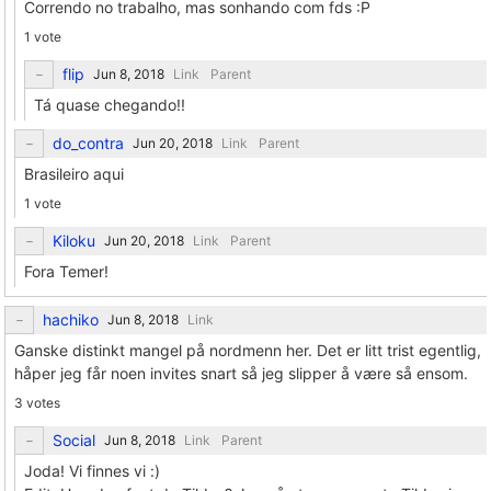
Correndo no trabalho, mas sonhando com fds :P
1 vote
flip
Link
Parent
Tá quase chegando!!
do_contra
Link
Parent
Brasileiro aqui
1 vote
Kiloku
Link
Parent
Fora Temer!
hachiko
Link
Ganske distinkt mangel på nordmenn her. Det er litt trist egentlig,
håper jeg får noen invites snart så jeg slipper å være så ensom.
3 votes
Social
Link
Parent
Joda! Vi finnes vi :)