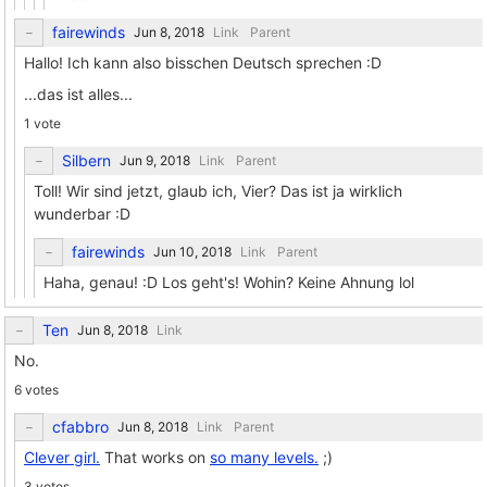
fairewinds
Link
Parent
Hallo! Ich kann also bisschen Deutsch sprechen :D
...das ist alles...
1 vote
Silbern
Link
Parent
Toll! Wir sind jetzt, glaub ich, Vier? Das ist ja wirklich
wunderbar :D
fairewinds
Link
Parent
Haha, genau! :D Los geht's! Wohin? Keine Ahnung lol
Ten
Link
No.
6 votes
cfabbro
Link
Parent
Clever girl.
That works on
so many levels.
;)
3 votes