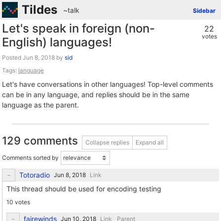
Tildes
~talk
Sidebar
Let's speak in foreign (non-
22
votes
English) languages!
Posted
by
sid
Tags:
language
Let's have conversations in other languages! Top-level comments
can be in any language, and replies should be in the same
language as the parent.
129 comments
Collapse replies
Expand all
Comments sorted by
Totoradio
Link
This thread should be used for encoding testing
10 votes
fairewinds
Link
Parent