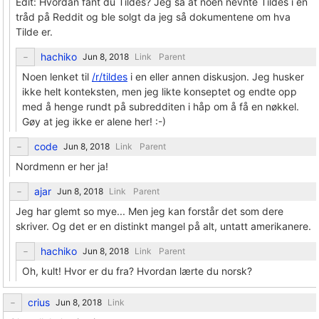
Edit: Hvordan fant du Tildes? Jeg så at noen nevnte Tildes i en
tråd på Reddit og ble solgt da jeg så dokumentene om hva
Tilde er.
hachiko
Link
Parent
Noen lenket til
/r/tildes
i en eller annen diskusjon. Jeg husker
ikke helt konteksten, men jeg likte konseptet og endte opp
med å henge rundt på subredditen i håp om å få en nøkkel.
Gøy at jeg ikke er alene her! :-)
code
Link
Parent
Nordmenn er her ja!
ajar
Link
Parent
Jeg har glemt so mye... Men jeg kan forstår det som dere
skriver. Og det er en distinkt mangel på alt, untatt amerikanere.
hachiko
Link
Parent
Oh, kult! Hvor er du fra? Hvordan lærte du norsk?
crius
Link