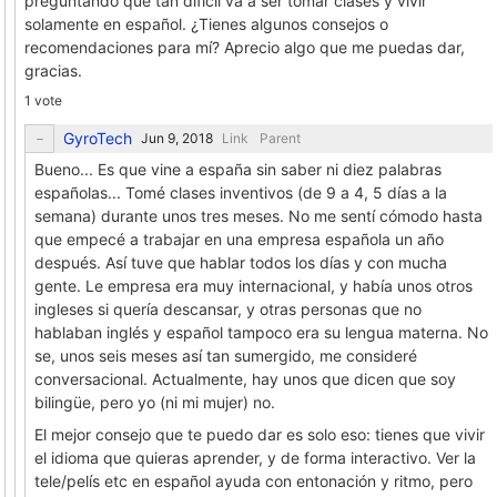
preguntando que tan difícil va a ser tomar clases y vivir
solamente en español. ¿Tienes algunos consejos o
recomendaciones para mí? Aprecio algo que me puedas dar,
gracias.
1 vote
GyroTech
Link
Parent
Bueno... Es que vine a españa sin saber ni diez palabras
españolas... Tomé clases inventivos (de 9 a 4, 5 días a la
semana) durante unos tres meses. No me sentí cómodo hasta
que empecé a trabajar en una empresa española un año
después. Así tuve que hablar todos los días y con mucha
gente. Le empresa era muy internacional, y había unos otros
ingleses si quería descansar, y otras personas que no
hablaban inglés y español tampoco era su lengua materna. No
se, unos seis meses así tan sumergido, me consideré
conversacional. Actualmente, hay unos que dicen que soy
bilingüe, pero yo (ni mi mujer) no.
El mejor consejo que te puedo dar es solo eso: tienes que vivir
el idioma que quieras aprender, y de forma interactivo. Ver la
tele/pelís etc en español ayuda con entonación y ritmo, pero