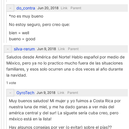
do_contra
Link
Parent
*no es muy bueno
No estoy seguro, pero creo que:
bien = well
bueno = good
silva-rerum
Link
Parent
Saludos desde América del Norte! Hablo español por medio de
México, pero ya no lo practico mucho fuera de las situaciones
familiares, y esos solo ocurren una o dos veces al año durante
la navidad.
1 vote
GyroTech
Link
Parent
Muy buenos saludos! Mi mujer y yo fuimos a Costa Rica por
nuestra luna de miel, y me ha dado ganas a ver más del
américa central y del sur! La síguete sería cuba creo, pero
méxico está en la lista!
Hay algunos consejas por ver (o evitar) sobre el pías??