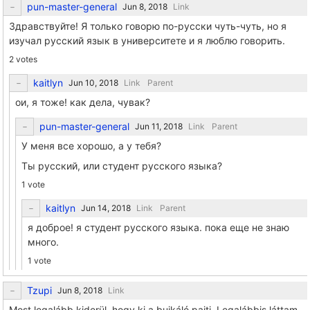
pun-master-general
Link
Здравствуйте! Я только говорю по-русски чуть-чуть, но я
изучал русский язык в университете и я люблю говорить.
2 votes
kaitlyn
Link
Parent
ои, я тоже! как дела, чувак?
pun-master-general
Link
Parent
У меня все хорошо, а у тебя?
Ты русский, или студент русского языка?
1 vote
kaitlyn
Link
Parent
я доброе! я студент русского языка. пока еще не знаю
много.
1 vote
Tzupi
Link
Most legalább kiderül, hogy ki a bujkáló pajti. Legalábbis láttam,