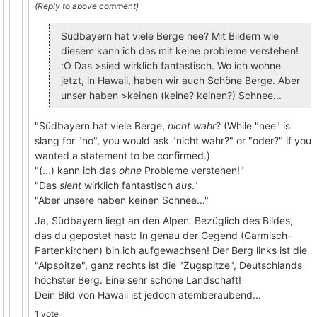
Südbayern hat viele Berge nee? Mit Bildern wie
diesem kann ich das mit keine probleme verstehen!
:O Das >sied wirklich fantastisch. Wo ich wohne
jetzt, in Hawaii, haben wir auch Schöne Berge. Aber
unser haben >keinen (keine? keinen?) Schnee...
"Südbayern hat viele Berge,
nicht wahr
? (While "nee" is
slang for "no", you would ask "nicht wahr?" or "oder?" if you
wanted a statement to be confirmed.)
"(...) kann ich das
ohne
Probleme verstehen!"
"Das
sieht
wirklich fantastisch
aus
."
"Aber unsere haben keinen Schnee..."
Ja, Südbayern liegt an den Alpen. Bezüglich des Bildes,
das du gepostet hast: In genau der Gegend (Garmisch-
Partenkirchen) bin ich aufgewachsen! Der Berg links ist die
"Alpspitze", ganz rechts ist die "Zugspitze", Deutschlands
höchster Berg. Eine sehr schöne Landschaft!
Dein Bild von Hawaii ist jedoch atemberaubend...
1 vote