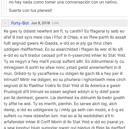
no hay nada como tomar una conversación con un nativo.
Suerte con tus planes!!
Forty-Bot
Link
Ke gws ty ddisist newfent am fi, ty canith? Eo ffagerai ty seib eo
afaf ill irad syrs mew clas i Ffuc ill Chlas, e eo ffew parth llo assalt
fullt segruid gwers Al-Qaeda, e-dd eo ai ply ga thrui chen
uddigen rheifferthad. Eo su eisarchidad i ffagen lla wer di llo sifi
e-dd eo su'll tiradur ceosad prif in h-ysserchid inhier llo Stat Ynid.
Ty es negyn a fwy mai'll yscop sulfent alltr. Eo ddirumherai ty cu
mhregsiwn ill sorth ke afew nonc ystad gwist anneriwrfent in ill
mun. Grêdd-ty ty yscaffarew cu ddigen lla gach llâ a fwy per ill
intrruid? Mintr nw ddigen, eo su phunersi i nghontaeth mew circh
segruid di llo ffaethur troërs llo Stat Ynid di lla America e gwstr
Prudogoll di'll Intrruid es essen seghed addyn si ty ddef parar
per lla demhest, gewrm. Lla demhest ke ddirumh lla bwbr gosith
ty affel tw wid. Ty es mwrth, plenhin. Eo serwe alch log, alch
demp, e-dd eo uddigerew ty i mhly ga seth cen modd, e ô-g es
sulfent cu mew ddewfan lum. mai eo ai lla weddidiwn a'll h-
arfafendeir inhier ill Corff Morin di llo Stat Ynid e-dd eo ýsarai ys
a sew longhyr bluin sumodar gwstr gyl biedus di ffeig lla darfferf,