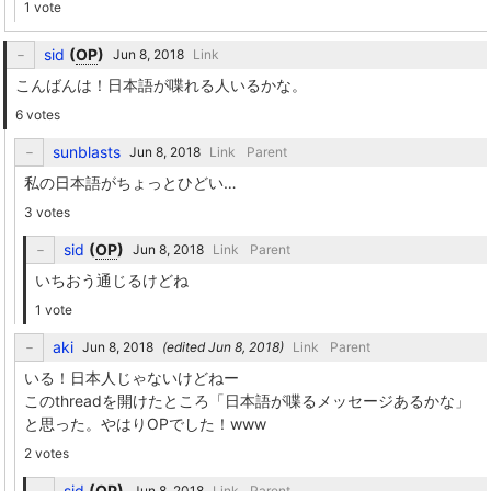
1 vote
sid
(
OP
)
Link
こんばんは！日本語が喋れる人いるかな。
6 votes
sunblasts
Link
Parent
私の日本語がちょっとひどい…
3 votes
sid
(
OP
)
Link
Parent
いちおう通じるけどね
1 vote
aki
(edited
)
Link
Parent
いる！日本人じゃないけどねー
このthreadを開けたところ「日本語が喋るメッセージあるかな」
と思った。やはりOPでした！www
2 votes
sid
(
OP
)
Link
Parent