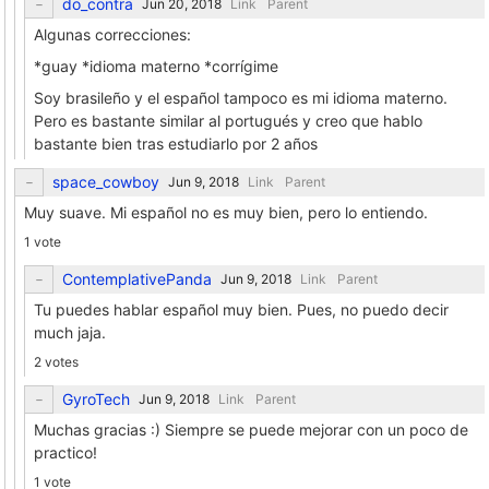
do_contra
Link
Parent
Algunas correcciones:
*guay *idioma materno *corrígime
Soy brasileño y el español tampoco es mi idioma materno.
Pero es bastante similar al portugués y creo que hablo
bastante bien tras estudiarlo por 2 años
space_cowboy
Link
Parent
Muy suave. Mi español no es muy bien, pero lo entiendo.
1 vote
ContemplativePanda
Link
Parent
Tu puedes hablar español muy bien. Pues, no puedo decir
much jaja.
2 votes
GyroTech
Link
Parent
Muchas gracias :) Siempre se puede mejorar con un poco de
practico!
1 vote