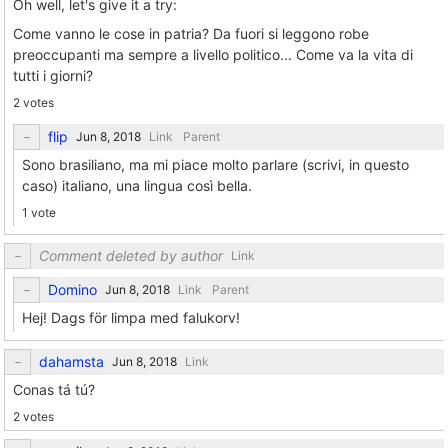
Oh well, let's give it a try:
Come vanno le cose in patria? Da fuori si leggono robe
preoccupanti ma sempre a livello politico... Come va la vita di
tutti i giorni?
2 votes
flip
Link
Parent
Sono brasiliano, ma mi piace molto parlare (scrivi, in questo
caso) italiano, una lingua così bella.
1 vote
Comment deleted by author
Link
Domino
Link
Parent
Hej! Dags för limpa med falukorv!
dahamsta
Link
Conas tá tú?
2 votes