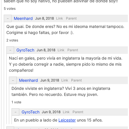
saben que no soy nativo, no pueden adivinar de donde soy!!
5 votes
Meenhard
Link
Parent
Que guai. De donde eres? No es mi ideoma maternal tampoco.
Corigime si hago faltas, por favor :).
2 votes
GyroTech
Link
Parent
Nací en gales, pero vivía en inglaterra la mayoría de mi vida.
Y yo debería corregir a nadie, siempre pido lo mismo de mis
compañeros!
Meenhard
Link
Parent
Dónde viviste en inglaterra? Viví 3 anos en inglaterra
también. Pero no recuerdo. Estuve muy joven.
1 vote
GyroTech
Link
Parent
En un pueblo a lado de
Leicester
unos 15 años.