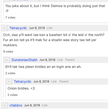
You joke about it, but I think Deimos is probably doing just that
:P
7 votes
Tetracyclic
Link
Och, dae yi'll want tae ken a bawherr bit o' the leid o' the north?
Fur ah kin tell ye it'll mak fur a stoatin wee story tae tell yer
mukkers.
9 votes
DundonianStalin
Link
Parent
Eh'll tak twa pleen bridies an an ingin ane an ah.
2 votes
Tetracyclic
Link
Parent
Onion bridies. <3
2 votes
cfabbro
Link