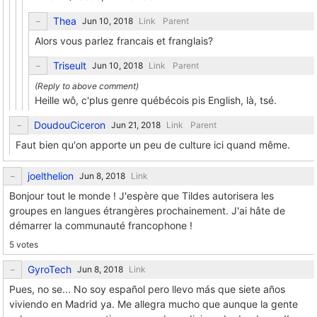
Thea
Link
Parent
Alors vous parlez francais et franglais?
Triseult
Link
Parent
Heille wô, c'plus genre québécois pis English, là, tsé.
DoudouCiceron
Link
Parent
Faut bien qu'on apporte un peu de culture ici quand même.
joelthelion
Link
Bonjour tout le monde ! J'espère que Tildes autorisera les
groupes en langues étrangères prochainement. J'ai hâte de
démarrer la communauté francophone !
5 votes
GyroTech
Link
Pues, no se... No soy español pero llevo más que siete años
viviendo en Madrid ya. Me allegra mucho que aunque la gente