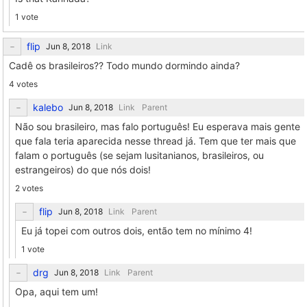
1 vote
flip
Link
Cadê os brasileiros?? Todo mundo dormindo ainda?
4 votes
kalebo
Link
Parent
Não sou brasileiro, mas falo português! Eu esperava mais gente
que fala teria aparecida nesse thread já. Tem que ter mais que
falam o português (se sejam lusitanianos, brasileiros, ou
estrangeiros) do que nós dois!
2 votes
flip
Link
Parent
Eu já topei com outros dois, então tem no mínimo 4!
1 vote
drg
Link
Parent
Opa, aqui tem um!