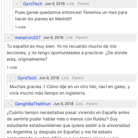
GyroTech
Link
Parent
Pues genial quedamos entonces! Tenemos un mes para
hacer los planes en Madrid!!
1 vote
metatron207
Link
Parent
Tu español es muy bien. Yo no recuerdo mucho de mis
lecciones, y no tengo oportunidades a practicar. ¿De donde
eres, originalmente?
1 vote
GyroTech
Link
Parent
Muchas gracias :) Cómo dije en un otro hilo, nací en gales, y
vivía mucho más tiempo en inglaterra.
GenghillaTheKhun
Link
Parent
¿Cuánto tiempo necesitabas pasar viviendo en España antes
de sentirte poder hablar más o menos con fluidez? Soy
estudiante estadounidense que quiere asistir a la universidad
en Argentina (y después en España) y me he estado