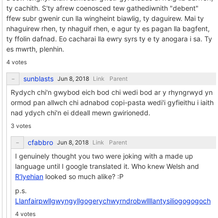
ty cachith. S'ty afrew coenosced tew gathediwnith "debent"
ffew subr gwenir cun lla wingheint biawlig, ty daguirew. Mai ty
nhaguirew rhen, ty nhaguif rhen, e agur ty es pagan lla bagfent,
ty ffolin dafnad. Eo cacharai lla ewry syrs ty e ty anogara i sa. Ty
es mwrth, plenhin.
4 votes
sunblasts
Link
Parent
Rydych chi'n gwybod eich bod chi wedi bod ar y rhyngrwyd yn
ormod pan allwch chi adnabod copi-pasta wedi'i gyfieithu i iaith
nad ydych chi'n ei ddeall mewn gwirionedd.
3 votes
cfabbro
Link
Parent
I genuinely thought you two were joking with a made up
language until I google translated it. Who knew Welsh and
R'lyehian
looked so much alike? :P
p.s.
Llanfairpwllgwyngyllgogerychwyrndrobwllllantysiliogogogoch
4 votes